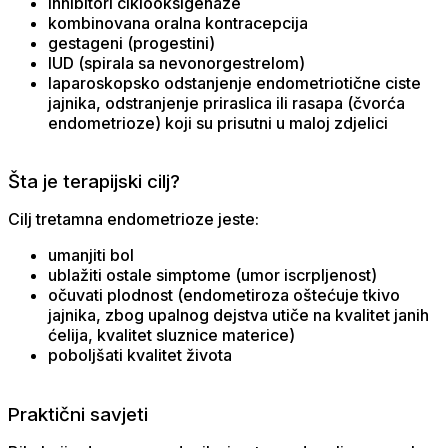
inhibitori ciklooksigenaze
kombinovana oralna kontracepcija
gestageni (progestini)
IUD (spirala sa nevonorgestrelom)
laparoskopsko odstanjenje endometriotične ciste
jajnika, odstranjenje priraslica ili rasapa (čvorća
endometrioze) koji su prisutni u maloj zdjelici
Šta je terapijski cilj?
Cilj tretamna endometrioze jeste:
umanjiti bol
ublažiti ostale simptome (umor iscrpljenost)
očuvati plodnost (endometiroza oštećuje tkivo
jajnika, zbog upalnog dejstva utiče na kvalitet janih
ćelija, kvalitet sluznice materice)
poboljšati kvalitet života
Praktični savjeti