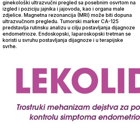
ginekološki ultrazvučni pregled sa posebnim osvrtom na
izgled i poziciju jajnika i jajovoda, kao i organa male
zdjelice. Magnetna rezonancija (MRI) može biti dopuna
ultrazvučnom pregledu. Tumorski marker CA-125
predstavlja rutinsku analizu u cilju postavljanja dijagnoze
endometrioze. Endoskopski, laparoskopski tretman se
koristi u svruhu postavljanja dijagnoze i u terapijske
svrhe.