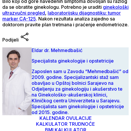
Bilo koji od gore navedenih simptoma dovoljan su razlog
da se obratite ginekologu. Potrebno je uraditi
ginekološki
ultrazvučni pregled
,
laboratorijsku dijagnostiku: tumor
marker CA-125
. Nakon rezultata analiza zajedno sa
doktorom pravite plan tretmana i praćenje endometrioze.
Podijeli
Eldar dr. Mehmedbašić
Specijalista ginekologije i opstetricije
Zaposlen sam u Zavodu “Mehmedbašić” od
2009. godine. Specijalizantski staž sam
obavljao u Opštoj bolnici Sarajevo na
Odjeljenju za ginekologiju i akušerstvo te
na Ginekološko-akušerskoj klinici,
Kliničkog centra Univerziteta u Sarajevu.
Specijalista sam ginekologije i opstetricije
od 2015. godine.
KALENDAR OVULACIJE
KALKULATOR TRUDNOĆE
BMI KALKULATOR