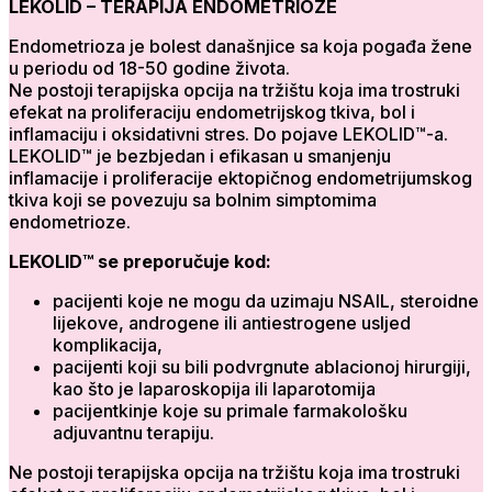
LEKOLID – TERAPIJA ENDOMETRIOZE
Endometrioza je bolest današnjice sa koja pogađa žene
u periodu od 18-50 godine života.
Ne postoji terapijska opcija na tržištu koja ima trostruki
efekat na proliferaciju endometrijskog tkiva, bol i
inflamaciju i oksidativni stres. Do pojave LEKOLID™-a.
LEKOLID™ je bezbjedan i efikasan u smanjenju
inflamacije i proliferacije ektopičnog endometrijumskog
tkiva koji se povezuju sa bolnim simptomima
endometrioze.
LEKOLID™ se preporučuje kod:
pacijenti koje ne mogu da uzimaju NSAIL, steroidne
lijekove, androgene ili antiestrogene usljed
komplikacija,
pacijenti koji su bili podvrgnute ablacionoj hirurgiji,
kao što je laparoskopija ili laparotomija
pacijentkinje koje su primale farmakološku
adjuvantnu terapiju.
Ne postoji terapijska opcija na tržištu koja ima trostruki