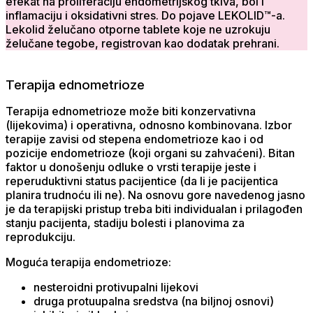
efekat na proliferaciju endometrijskog tkiva, bol i
inflamaciju i oksidativni stres. Do pojave LEKOLID™-a.
Lekolid želučano otporne tablete koje ne uzrokuju
želučane tegobe, registrovan kao dodatak prehrani.
Terapija ednometrioze
Terapija ednometrioze može biti konzervativna
(lijekovima) i operativna, odnosno kombinovana. Izbor
terapije zavisi od stepena endometrioze kao i od
pozicije endometrioze (koji organi su zahvaćeni). Bitan
faktor u donošenju odluke o vrsti terapije jeste i
reperuduktivni status pacijentice (da li je pacijentica
planira trudnoću ili ne). Na osnovu gore navedenog jasno
je da terapijski pristup treba biti individualan i prilagođen
stanju pacijenta, stadiju bolesti i planovima za
reprodukciju.
Moguća terapija endometrioze:
nesteroidni protivupalni lijekovi
druga protuupalna sredstva (na biljnoj osnovi)