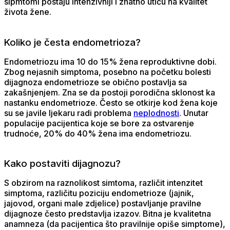
sipmtomi postaju intenzivniji i znatno utiču na kvalitet
života žene.
Koliko je česta endometrioza?
Endometriozu ima 10 do 15% žena reproduktivne dobi.
Zbog nejasnih simptoma, posebno na početku bolesti
dijagnoza endometrioze se obično postavlja sa
zakašnjenjem. Zna se da postoji porodična sklonost ka
nastanku endometrioze. Često se otkirje kod žena koje
su se javile ljekaru radi problema
neplodnosti
. Unutar
populacije pacijentica koje se bore za ostvarenje
trudnoće, 20% do 40% žena ima endometriozu.
Kako postaviti dijagnozu?
S obzirom na raznolikost simtoma, različit intenzitet
simptoma, različitu poziciju endometrioze (jajnik,
jajovod, organi male zdjelice) postavljanje pravilne
dijagnoze često predstavlja izazov. Bitna je kvalitetna
anamneza (da pacijentica što pravilnije opiše simptome),