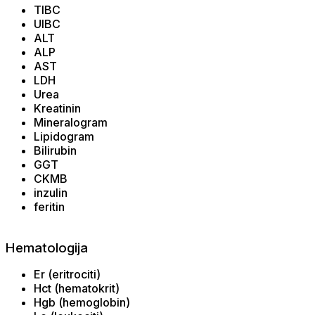
TIBC
UIBC
ALT
ALP
AST
LDH
Urea
Kreatinin
Mineralogram
Lipidogram
Bilirubin
GGT
CKMB
inzulin
feritin
Hematologija
Er (eritrociti)
Hct (hematokrit)
Hgb (hemoglobin)