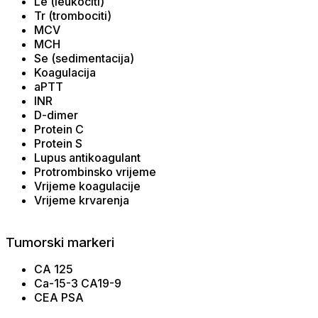
Le (leukociti)
Tr (trombociti)
MCV
MCH
Se (sedimentacija)
Koagulacija
aPTT
INR
D-dimer
Protein C
Protein S
Lupus antikoagulant
Protrombinsko vrijeme
Vrijeme koagulacije
Vrijeme krvarenja
Tumorski markeri
CA 125
Ca-15-3 CA19-9
CEA PSA