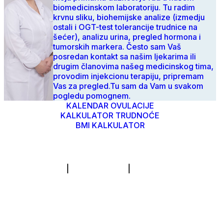
biomedicinskom laboratoriju. Tu radim
krvnu sliku, biohemijske analize (izmedju
ostali i OGT-test tolerancije trudnice na
šećer), analizu urina, pregled hormona i
tumorskih markera. Često sam Vaš
posredan kontakt sa našim ljekarima ili
drugim članovima našeg medicinskog tima,
provodim injekcionu terapiju, pripremam
Vas za pregled.Tu sam da Vam u svakom
pogledu pomognem.
KALENDAR OVULACIJE
KALKULATOR TRUDNOĆE
BMI KALKULATOR
© Mehmedbasic.ba 2026
IVF Centar
|
Neplodnost.ba
|
Spermiogram.ba