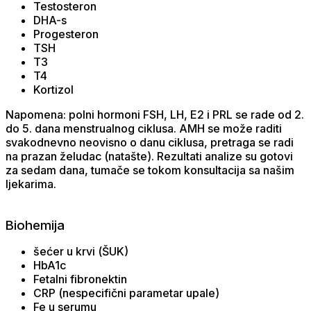
Testosteron
DHA-s
Progesteron
TSH
T3
T4
Kortizol
Napomena: polni hormoni FSH, LH, E2 i PRL se rade od 2.
do 5. dana menstrualnog ciklusa. AMH se može raditi
svakodnevno neovisno o danu ciklusa, pretraga se radi
na prazan želudac (natašte). Rezultati analize su gotovi
za sedam dana, tumače se tokom konsultacija sa našim
ljekarima.
Biohemija
šećer u krvi (ŠUK)
HbA1c
Fetalni fibronektin
CRP (nespecifični parametar upale)
Fe u serumu