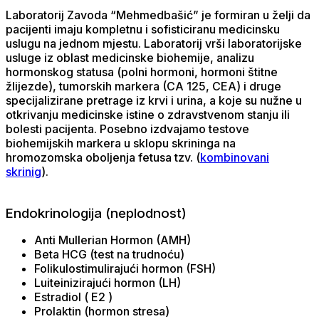
Laboratorij Zavoda “Mehmedbašić” je formiran u želji da
pacijenti imaju kompletnu i sofisticiranu medicinsku
uslugu na jednom mjestu. Laboratorij vrši laboratorijske
usluge iz oblast medicinske biohemije, analizu
hormonskog statusa (polni hormoni, hormoni štitne
žlijezde), tumorskih markera (CA 125, CEA) i druge
specijalizirane pretrage iz krvi i urina, a koje su nužne u
otkrivanju medicinske istine o zdravstvenom stanju ili
bolesti pacijenta. Posebno izdvajamo testove
biohemijskih markera u sklopu skrininga na
hromozomska oboljenja fetusa tzv. (
kombinovani
skrinig
).
Endokrinologija (neplodnost)
Anti Mullerian Hormon (AMH)
Beta HCG (test na trudnoću)
Folikulostimulirajući hormon (FSH)
Luiteinizirajući hormon (LH)
Estradiol ( E2 )
Prolaktin (hormon stresa)