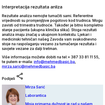
Interpretacija rezultata anliza
Rezultate analiza nemojte tumačiti sami. Referentne
vrijednosti su promjenjljive pogotovo kod trudnica. Mogu
zavisti od trimestra trudnoće. Također je bitno kompletno
stanje pacijenta (ukupna klinička slika). Stoga rezultati
analiza imaju značaj u ukupnom kontekstu. Ljekari i
medicinski tehničari našeg Zavoda vam svakodnevno
stoje na raspolaganju vezano za tumačenje rezultata i
savjete vezane za dalji tretman.
Više informacija možete dobiti na tel:+ 387 33 81 11 55,
te putem e-maila:
info@mehmedbasic.ba
,
mirza.saric@mehmedbasic.ba
Podijeli
Mirza Sarić
Laborantica
Moja primarna dužnost je rad u našem