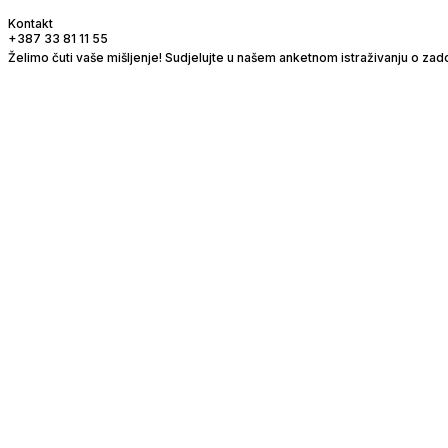
Preskoči do sadržaja
Kontakt
+387 33 81 11 55
Želimo čuti vaše mišljenje! Sudjelujte u našem anketnom istraživanju o zado