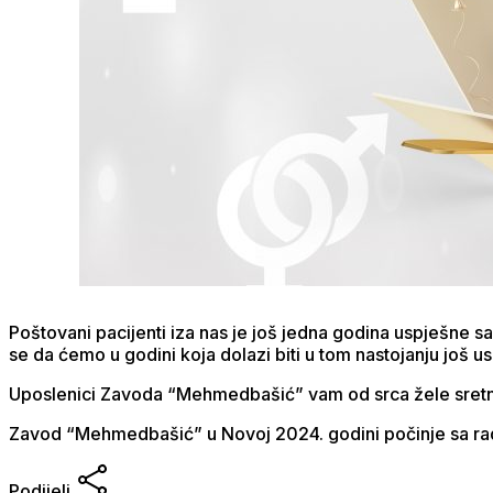
Poštovani pacijenti iza nas je još jedna godina uspješne 
se da ćemo u godini koja dolazi biti u tom nastojanju još usp
Uposlenici Zavoda “Mehmedbašić” vam od srca žele sretnu
Zavod “Mehmedbašić” u Novoj 2024. godini počinje sa rad
Podijeli