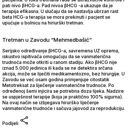
pati nivo βHCG-a. Pad nivoa βHCG -a ukazuje da je
terapija efikasna. U slučaju da se nastavlja ubrzan rast
beta HCG-a terapija se mora prekinuti i pacjent se
upućuje u bolnicu na hiriurški tretman.
Tretman u Zavodu “Mehmedbašić”
Serijsko određivanje βHCG-a, savremena UZ oprema,
iskustvo ispitivača omogućuju da se vanmaterična
trudnoća može otkriti u ranom stadiju. Ako βHCG nije
iznad 5.000 jedinica ili kada se ne detektira srčana
akcija, može se liječiti medikamentozno, bez hirurgije. U
Zavodu se već osam godina primjenjuje citostatik
Metotreksat za liječenje vanmaterične trudnoće. Po
određenoj šemi injicira se potrebna doza lijeka. Nadzire
se uspješnost terapije (koja je praktično 100% sigurna).
Na ovaj način se izbjegava hirurško liječenje
vanmaterične trudnoće i sačuva jajovod za reprodukciju.
Podijeli