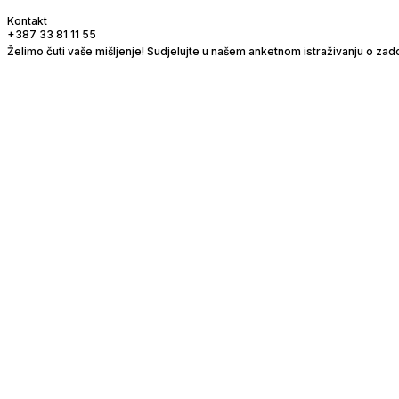
Preskoči do sadržaja
Kontakt
+387 33 81 11 55
Želimo čuti vaše mišljenje! Sudjelujte u našem anketnom istraživanju o zado