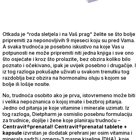
Otkada je “roda sletjela i na Vaš prag“ želite se što bolje
pripremiti za neponovljivih 9 mjeseci koju su pred Vama.
A svaka trudnoća je posebno iskustvo na koje Vas u
potpunosti ne može pripremiti niti jedna knjiga i sve ono
što osjećate i kroz što prolazite, bez obzira koliko bilo
poznato i očekivano, ipak je uvijek posebno i drugačije. I
iz tog razloga pokušajte uživati u svakom trenutku tog
razdoblja bez obzira na hormonalnu oluju s kojom se
bolje ili lošije nosite.
No, trudnoća osobito ako je prva, istovremeno može biti
i velika nepoznanica o kojoj imate i bezbroj pitanja.
Jedno od pitanja je koje vitamine i minerale uzimati. Iz
tog razloga, Dietpharm je osmislio posebnu formulaciju
za trudnice, dojilje i žene koje planiraju trudnoću –
Centravit®prenatal! Centravit®prenatal
tablete +
kapsule
izvrstan je dodatak prehrani jer osim vitamina i
minerala sadrži i omega-3 masne kiseline (DHA), koje